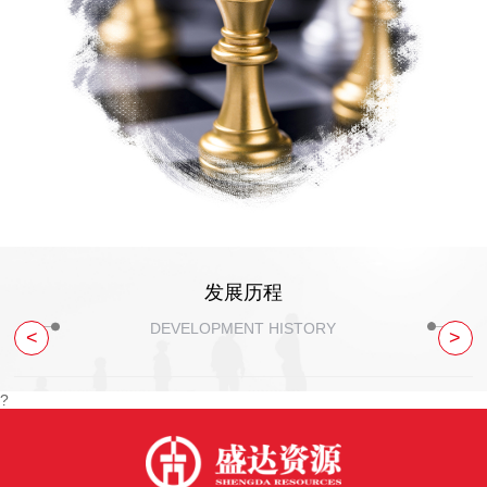
发展历程
DEVELOPMENT HISTORY
<
>
?