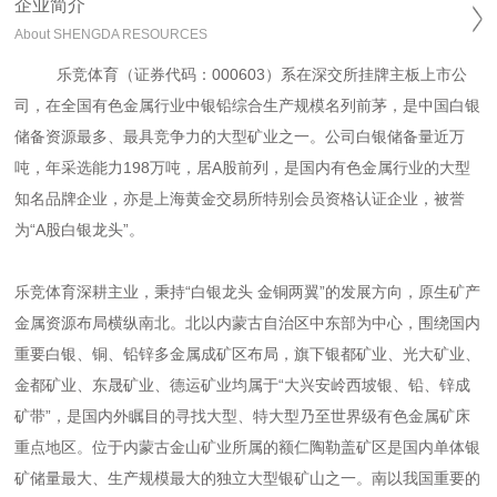
企业简介
About SHENGDA RESOURCES
乐竞体育（证券代码：
000603
）系在深交所挂牌主板上市公
司，
在全国有色金属行业中银铅综合生产规模名列前茅，
是中国白银
储备资源最多、最具竞争力的大型矿业之一。公司
白银储备量近万
吨，年采选能力
198
万吨，居
A
股前列，是
国内有色金属行业的大型
知名品牌企业，亦是上海黄金交易所特别会员资格认证企业，
被誉
为“A股白银龙头”。
乐竞体育深耕主业，秉持“白银龙头 金铜两翼”的发展方向，原生矿产
金属资源布局横纵南北。
北以内蒙古自治区中东部为中心，围绕国内
重要白银、铜、铅锌多金属成矿区布局，旗下银都矿业、光大矿业、
金都矿业、东晟矿业、德运矿业均属于“大兴安岭西坡银、铅、锌成
矿带”，是国内外瞩目的寻找大型、特大型乃至世界级有色金属矿床
重点地区。位于内蒙古金山矿业所属的额仁陶勒盖矿区是国内单体银
矿储量最大、生产规模最大的独立大型银矿山之一。南以我国重要的