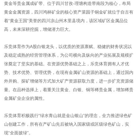
黄金等贵金属成矿带、位于四川甘孜-理塘构造带南段为核心，布局
黄金金属资源，四川鸿林矿业的核心资产菜园子铜金矿就位于自古有
着“黄金王国”美誉的四川凉山州木里县境内，该区域矿区金属品位
高，未来深耕挖掘，增储潜力巨大。
乐竞体育
作为
A
股白银龙头，
以优质的资源禀赋、稳健的财务状况以
及稳定成熟的经营管理体系，为公司横向及纵向的产业拓展及规模扩
张奠定了坚实的基础。在资源优势基础之上，乐竞体育
拥有人才优
势、技术优势、管理优势，在现有金属矿山资源的基础上，通过国内
外并购、探矿增储等方式加大矿产资源获取力度，进一步扩充资源储
量。在品种选择上，着重关注
黄金、白银
、铜
等
稀
贵金属，增加稀贵
金属矿业企业的属性。
乐竞体育
积极践行“绿水青山就是金山银山”的理念，全力推进绿色矿
山创建工作，
所有
在产矿山先后被纳入国家级或区级绿色矿山，实
现
“全面披绿”。