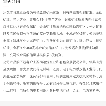
业务介绍
乐竞体育主营业务为有色金属矿采选业，拥有
内蒙古银都矿业、金山
矿业、光大矿业、赤峰金都
4个在产矿业，
银都矿业所属的克什克腾
旗拜仁达坝银多金属矿，金山矿业所属的额仁陶勒盖矿区，光大矿业
以及赤峰金都分别所属的克什克腾旗大地、十地银铅锌矿，资源禀赋
丰厚；
鸿林矿业为试产矿山，东晟矿业为在建矿山，
潜力巨大
；德运
矿业、金石矿业460高地金矿为储备矿山，为长远发展提供强劲保
障。公司银金属的储量规模位居A股前列。
公司产品的下游客户主要为冶炼企业和有色金属贸易公司。
银具有贵
金属属性，作为最优的导电材料广泛用于电子电力以及核工业等，此
外生活消费装饰、医药等都有使用；
锌的主要用途为抗氧化材料，用
于钢铁构件、板材的镀锌等，还有部分锌以氧化锌、锌盐的形式用作
化工材料；电解铅的重要用途为各种电池产品、合金、电力材料等。