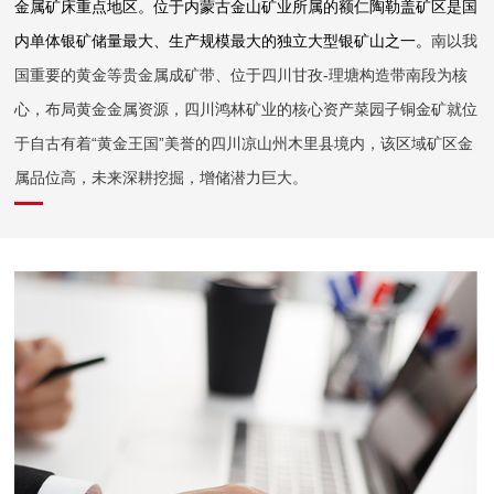
金属矿床重点地区。位于内蒙古金山矿业所属的额仁陶勒盖矿区是国
内单体银矿储量最大、生产规模最大的独立大型银矿山之一。
南以我
国重要的黄金等贵金属成矿带、位于四川甘孜-理塘构造带南段为
核
心，
布局黄金金属资源，四川鸿林矿业的核心资产菜园子铜金矿就位
于自古有着
“黄金王国”美誉的四川凉山州木里县境内，该区域矿区金
属
品位高，未来深
耕挖掘，增储潜力巨大。