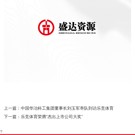
上一篇：中国华冶科工集团董事长刘玉军率队到访乐竞体育
下一篇：乐竞体育荣膺“杰出上市公司大奖”
?