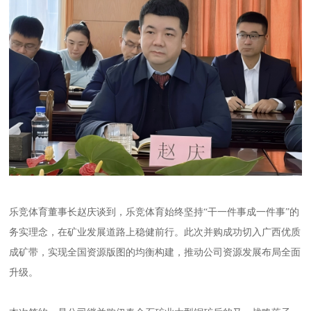
乐竞体育董事长赵庆谈到，乐竞体育始终坚持“干一件事成一件事”的
务实理念，在矿业发展道路上稳健前行。此次并购成功切入广西优质
成矿带，实现全国资源版图的均衡构建，推动公司资源发展布局全面
升级。