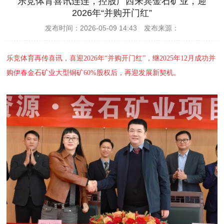
乐竞体育喜讯连连，控股广西来宾金石矿业，迎
2026年“并购开门红”
发布时间：2026-05-09 14:43 发布来源：
乐竞体育再传喜讯，喜迎2026年“并购开门红”，继2025年12月成功并
购伊春金石矿业大型铜矿60%股权后，再迎发展新契机。