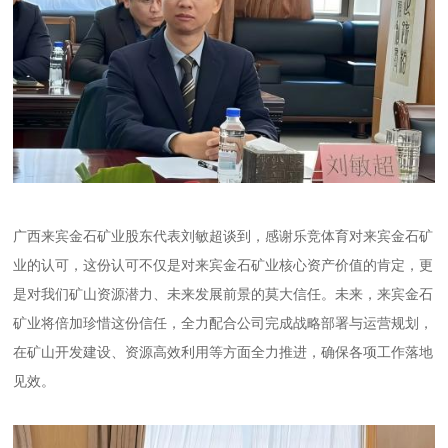
广西来宾金石矿业股东代表刘敏超谈到，感谢乐竞体育对来宾金石矿
业的认可，这份认可不仅是对来宾金石矿业核心资产价值的肯定，更
是对我们矿山资源潜力、未来发展前景的莫大信任。未来，来宾金石
矿业将倍加珍惜这份信任，全力配合公司完成战略部署与运营规划，
在矿山开发建设、资源高效利用等方面全力推进，确保各项工作落地
见效。