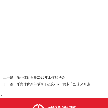
上一篇：乐竞体育召开2026年工作启动会
下一篇：乐竞体育新年献词｜起航2026 积步千里 未来可期
?