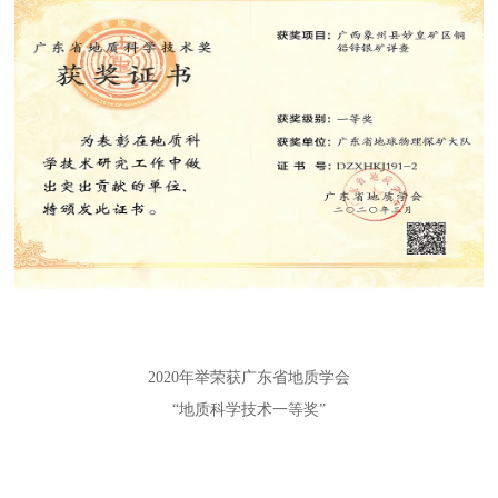
2020年举荣获广东省地质学会
“地质科学技术一等奖”