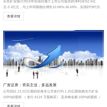
乐竞矿业预计2015年实现归属于上市公司股东的净利润为2.6亿
元-3.3亿元，与上年同期相比增长10.06%-36.69%，实现EPS约为
0.58元（考虑股份增发后EPS为0.47元）。
查看详情
广发证券：夯实主业，多远发展
公司拟以 13.22元/股的价格非公开发行约 1.25亿股收购光大矿业
100%的股权 （ 发行 6124 万股购买） 及赤峰金都 100%的股权（
发行 6424 万股），同时拟采用锁价方式向乐竞集团非公开发行不超
查看详情