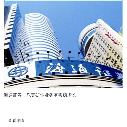
海通证券：乐竞矿业业务夯实稳增长
查看详情