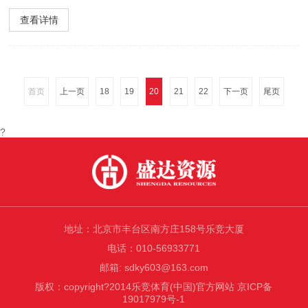
于2015 年12 月28 开市起复牌。
查看详情
首页
上一页
18
19
20
21
22
下一页
尾页
?
地址：北京市丰台区南方庄158号乐竞大厦
电话：010-56933771
邮箱: sdky603@163.com
版权：copyright?2014乐竞体育(中国)官方网站 京ICP备
19017979号-1