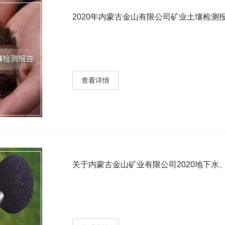
2020年内蒙古金山有限公司矿业土壤检测
查看详情
关于内蒙古金山矿业有限公司2020地下水