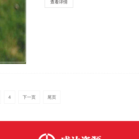
查看详情
4
下一页
尾页