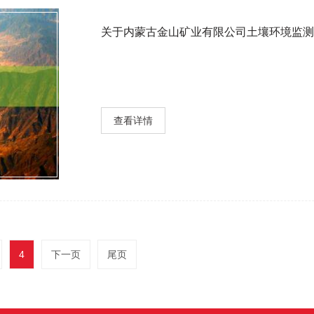
关于内蒙古金山矿业有限公司土壤环境监测
查看详情
4
下一页
尾页