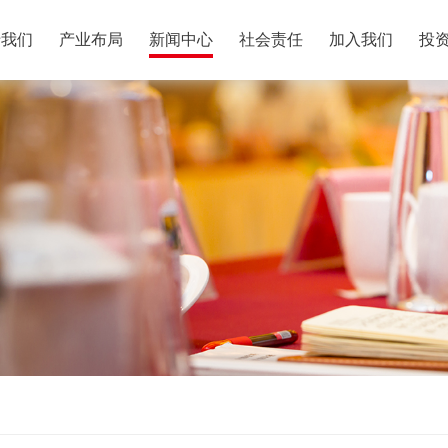
于我们
产业布局
新闻中心
社会责任
加入我们
投